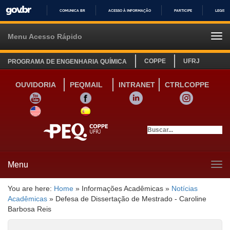
COMUNICA BR
ACESSO À INFORMAÇÃO
PARTICIPE
LEGISL
IR
PARA
Menu Acesso Rápido
Tog
O
navi
CONTEÚDO
COPPE
UFRJ
PROGRAMA DE ENGENHARIA QUÍMICA
OUVIDORIA
PEQMAIL
INTRANET
CTRLCOPPE
YOUTUBE
FACEBOOK
LINKEDIN
INSTAGRAM
SITE INGLÊS
LINK SITE ESPANHOL
Menu
Tog
navi
You are here:
Home
»
Informações Acadêmicas
»
Notícias
Acadêmicas
»
Defesa de Dissertação de Mestrado - Caroline
Barbosa Reis