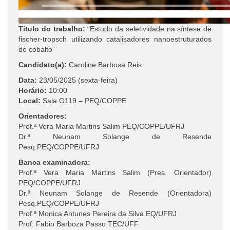
Título do trabalho:
“Estudo da seletividade na síntese de
fischer-tropsch utilizando catalisadores nanoestruturados
de cobalto”
Candidato(a):
Caroline Barbosa Reis
Data:
23/05/2025 (sexta-feira)
Horário:
10:00
Local:
Sala G119 – PEQ/COPPE
Orientadores:
Prof.ª Vera Maria Martins Salim PEQ/COPPE/UFRJ
Dr.ª Neunam Solange de Resende
Pesq.PEQ/COPPE/UFRJ
Banca examinadora:
Prof.ª Vera Maria Martins Salim (Pres. Orientador)
PEQ/COPPE/UFRJ
Dr.ª Neunam Solange de Resende (Orientadora)
Pesq.PEQ/COPPE/UFRJ
Prof.ª Monica Antunes Pereira da Silva EQ/UFRJ
Prof. Fabio Barboza Passo TEC/UFF