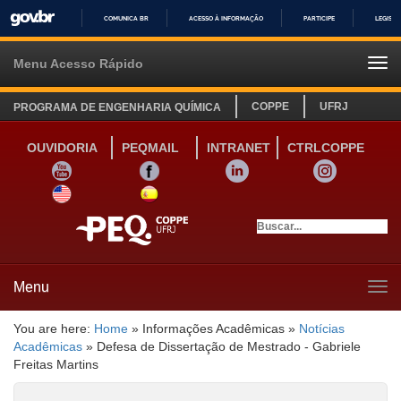
COMUNICA BR
ACESSO À INFORMAÇÃO
PARTICIPE
LEGISL
IR
PARA
Menu Acesso Rápido
Tog
O
navi
CONTEÚDO
COPPE
UFRJ
PROGRAMA DE ENGENHARIA QUÍMICA
OUVIDORIA
PEQMAIL
INTRANET
CTRLCOPPE
YOUTUBE
FACEBOOK
LINKEDIN
INSTAGRAM
SITE INGLÊS
LINK SITE ESPANHOL
Menu
Tog
navi
You are here:
Home
»
Informações Acadêmicas
»
Notícias
Acadêmicas
»
Defesa de Dissertação de Mestrado - Gabriele
Freitas Martins