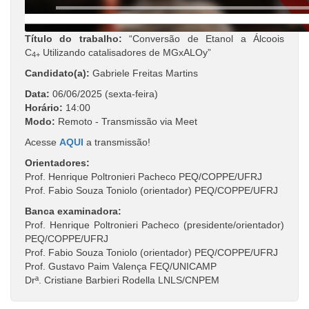
Título do trabalho:
“Conversão de Etanol a Álcoois
C
Utilizando catalisadores de MGxALOy”
4+
Candidato(a):
Gabriele Freitas Martins
Data:
06/06/2025 (sexta-feira)
Horário:
14:00
Modo:
Remoto - Transmissão via Meet
Acesse
AQUI
a transmissão!
Orientadores:
Prof. Henrique Poltronieri Pacheco PEQ/COPPE/UFRJ
Prof. Fabio Souza Toniolo (orientador) PEQ/COPPE/UFRJ
Banca examinadora:
Prof. Henrique Poltronieri Pacheco (presidente/orientador)
PEQ/COPPE/UFRJ
Prof. Fabio Souza Toniolo (orientador) PEQ/COPPE/UFRJ
Prof. Gustavo Paim Valença FEQ/UNICAMP
Drª. Cristiane Barbieri Rodella LNLS/CNPEM