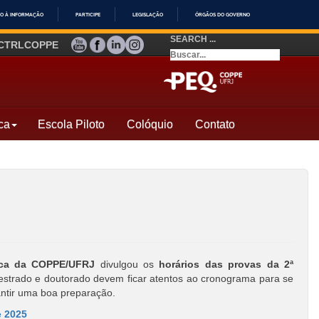
O À INFORMAÇÃO
PARTICIPE
LEGISLAÇÃO
ÓRGÃOS DO GOVERNO
SEARCH ...
YOUTUBE
FACEBOOK
LINKEDIN
INSTAGRAM
CTRLCOPPE
ca
Escola Piloto
Colóquio
Contato
ica da COPPE/UFRJ
divulgou os
horários das provas da 2ª
estrado e doutorado devem ficar atentos ao cronograma para se
ntir uma boa preparação.
e 2025