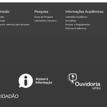
missão
Pesquisa
Informações Acadêmicas
rado
Áreas de Pesquisa
Calendário Acadêmico
orado
Laboratórios Parceiros
Disciplinas
essos seletivos para docentes
Normas e Regulamentos
Notícias Acadêmicas
CIDADÃO