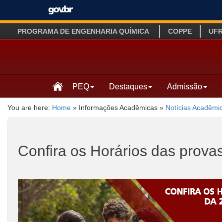
PROGRAMA DE ENGENHARIA QUÍMICA
COPPE
UF
PEQ
Destaques
Admissão
You are here:
Home
»
Informações Acadêmicas
»
Notícias Acadêmi
Confira os Horários das prov