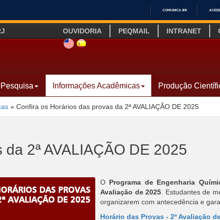
COMUNICA BR
ACESS
IR
RJ
OUVIDORIA
PEQMAIL
INTRANET
PARA
O
SITE INGLÊS
LINK SITE ESPANHOL
CONTEÚDO
Pesquisa
Informações Acadêmicas
Produção Científi
cas
»
Confira os Horários das provas da 2ª AVALIAÇÃO DE 2025
as da 2ª AVALIAÇÃO DE 2025
O
Programa de Engenharia Quím
Avaliação de 2025
. Estudantes de m
organizarem com antecedência e gara
Horário das Provas - 2ª Avaliação d