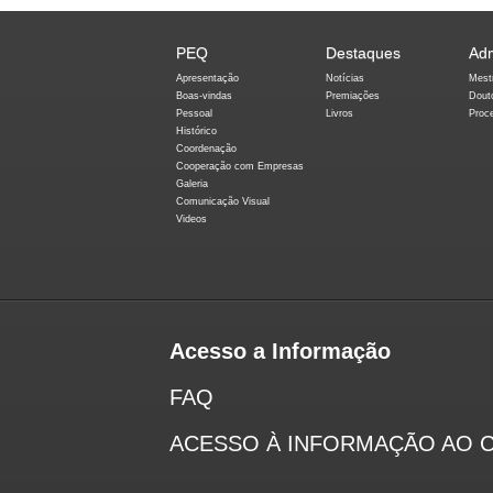
PEQ
Destaques
Ad
Apresentação
Notícias
Mest
Boas-vindas
Premiações
Dout
Pessoal
Livros
Proc
Histórico
Coordenação
Cooperação com Empresas
Galeria
Comunicação Visual
Videos
Acesso a Informação
FAQ
ACESSO À INFORMAÇÃO AO 