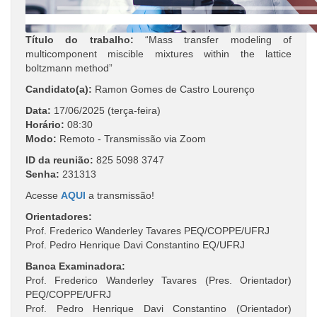
Título do trabalho:
“Mass transfer modeling of
multicomponent miscible mixtures within the lattice
boltzmann method”
Candidato(a):
Ramon Gomes de Castro Lourenço
Data:
17/06/2025 (terça-feira)
Horário:
08:30
Modo:
Remoto - Transmissão via Zoom
ID da reunião:
825 5098 3747
Senha:
231313
Acesse
AQUI
a transmissão!
Orientadores:
Prof. Frederico Wanderley Tavares PEQ/COPPE/UFRJ
Prof. Pedro Henrique Davi Constantino EQ/UFRJ
Banca Examinadora:
Prof. Frederico Wanderley Tavares (Pres. Orientador)
PEQ/COPPE/UFRJ
Prof. Pedro Henrique Davi Constantino (Orientador)