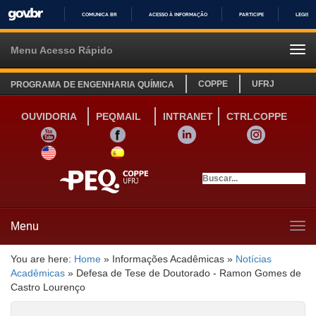
COMUNICA BR
ACESSO À INFORMAÇÃO
PARTICIPE
LEGISL
IR
PARA
Menu Acesso Rápido
Tog
O
navi
CONTEÚDO
COPPE
UFRJ
PROGRAMA DE ENGENHARIA QUÍMICA
OUVIDORIA
PEQMAIL
INTRANET
CTRLCOPPE
YOUTUBE
FACEBOOK
LINKEDIN
INSTAGRAM
SITE INGLÊS
LINK SITE ESPANHOL
Menu
Tog
navi
You are here:
Home
»
Informações Acadêmicas
»
Notícias
Acadêmicas
»
Defesa de Tese de Doutorado - Ramon Gomes de
Castro Lourenço