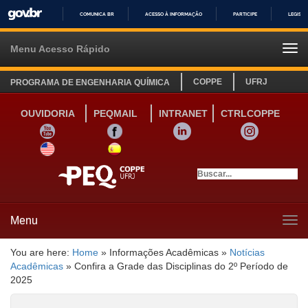
COMUNICA BR
ACESSO À INFORMAÇÃO
PARTICIPE
LEGISL
IR
PARA
Menu Acesso Rápido
Tog
O
navi
CONTEÚDO
COPPE
UFRJ
PROGRAMA DE ENGENHARIA QUÍMICA
OUVIDORIA
PEQMAIL
INTRANET
CTRLCOPPE
YOUTUBE
FACEBOOK
LINKEDIN
INSTAGRAM
SITE INGLÊS
LINK SITE ESPANHOL
Menu
Tog
navi
You are here:
Home
»
Informações Acadêmicas
»
Notícias
Acadêmicas
»
Confira a Grade das Disciplinas do 2º Período de
2025