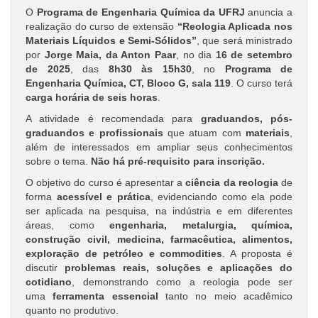
O
Programa de Engenharia Química da UFRJ
anuncia a
realização do curso de extensão
“Reologia Aplicada nos
Materiais Líquidos e Semi-Sólidos”
, que será ministrado
por
Jorge Maia, da Anton Paar
, no dia
16 de setembro
de 2025
, das
8h30 às 15h30
, no
Programa de
Engenharia Química, CT, Bloco G, sala 119
. O curso terá
carga horária de seis horas
.
A atividade é recomendada para
graduandos, pós-
graduandos e profissionais
que atuam com
materiais
,
além de interessados em ampliar seus conhecimentos
sobre o tema.
Não há pré-requisito para inscrição.
O objetivo do curso é apresentar a
ciência da reologia
de
forma
acessível e prática
, evidenciando como ela pode
ser aplicada na pesquisa, na indústria e em diferentes
áreas, como
engenharia, metalurgia, química,
construção civil, medicina, farmacêutica, alimentos,
exploração de petróleo e commodities
. A proposta é
discutir
problemas reais, soluções e aplicações do
cotidiano
, demonstrando como a reologia pode ser
uma
ferramenta essencial
tanto no meio acadêmico
quanto no produtivo.