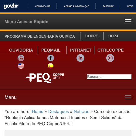
COMUNICA BR
ACESSO À INFORMAÇÃO
PARTICIPE
LEGISL
IR
PARA
Menu Acesso Rápido
Tog
O
navi
CONTEÚDO
COPPE
UFRJ
PROGRAMA DE ENGENHARIA QUÍMICA
OUVIDORIA
PEQMAIL
INTRANET
CTRLCOPPE
YOUTUBE
FACEBOOK
LINKEDIN
INSTAGRAM
SITE INGLÊS
LINK SITE ESPANHOL
Menu
Tog
navi
You are here:
Home
»
Destaques
»
Notícias
»
Curso de extensão
“Reologia Aplicada nos Materiais Líquidos e Semi-Sólidos” da
Escola Piloto do PEQ-Coppe/UFRJ