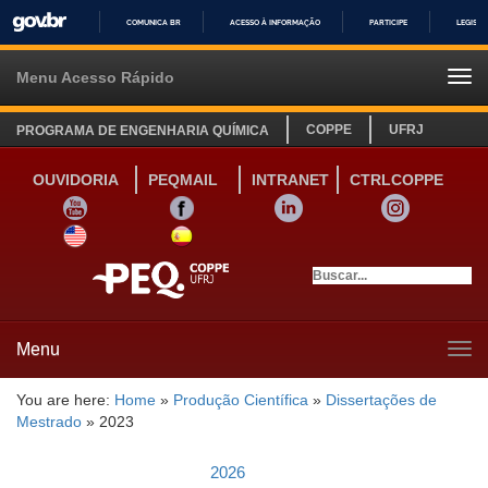
COMUNICA BR
ACESSO À INFORMAÇÃO
PARTICIPE
LEGISL
IR
PARA
Menu Acesso Rápido
Tog
O
navi
CONTEÚDO
COPPE
UFRJ
PROGRAMA DE ENGENHARIA QUÍMICA
OUVIDORIA
PEQMAIL
INTRANET
CTRLCOPPE
YOUTUBE
FACEBOOK
LINKEDIN
INSTAGRAM
SITE INGLÊS
LINK SITE ESPANHOL
Menu
Tog
navi
You are here:
Home
»
Produção Científica
»
Dissertações de
Mestrado
»
2023
2026