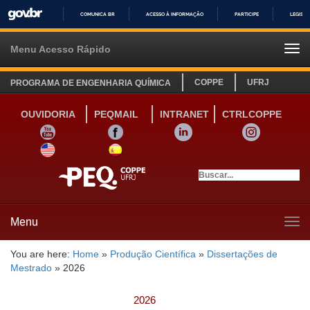
COMUNICA BR
ACESSO À INFORMAÇÃO
PARTICIPE
LEGISL
IR
PARA
Menu Acesso Rápido
Tog
O
navi
CONTEÚDO
COPPE
UFRJ
PROGRAMA DE ENGENHARIA QUÍMICA
OUVIDORIA
PEQMAIL
INTRANET
CTRLCOPPE
YOUTUBE
FACEBOOK
LINKEDIN
INSTAGRAM
SITE INGLÊS
LINK SITE ESPANHOL
Menu
Tog
navi
You are here:
Home
»
Produção Científica
»
Dissertações de
Mestrado
»
2026
2026