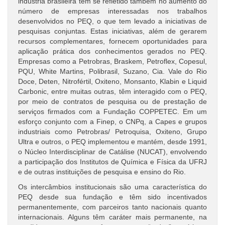
indústria brasileira tem se refletido também no aumento do
número de empresas interessadas nos trabalhos
desenvolvidos no PEQ, o que tem levado a iniciativas de
pesquisas conjuntas. Estas iniciativas, além de gerarem
recursos complementares, fornecem oportunidades para
aplicação prática dos conhecimentos gerados no PEQ.
Empresas como a Petrobras, Braskem, Petroflex, Copesul,
PQU, White Martins, Polibrasil, Suzano, Cia. Vale do Rio
Doce, Deten, Nitrofértil, Oxiteno, Monsanto, Klabin e Liquid
Carbonic, entre muitas outras, têm interagido com o PEQ,
por meio de contratos de pesquisa ou de prestação de
serviços firmados com a Fundação COPPETEC. Em um
esforço conjunto com a Finep, o CNPq, a Capes e grupos
industriais como Petrobras/ Petroquisa, Oxiteno, Grupo
Ultra e outros, o PEQ implementou e mantém, desde 1991,
o Núcleo Interdisciplinar de Catálise (NUCAT), envolvendo
a participação dos Institutos de Química e Física da UFRJ
e de outras instituições de pesquisa e ensino do Rio.
Os intercâmbios institucionais são uma característica do
PEQ desde sua fundação e têm sido incentivados
permanentemente, com parceiros tanto nacionais quanto
internacionais. Alguns têm caráter mais permanente, na