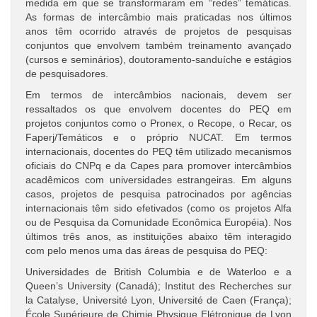
medida em que se transformaram em “redes” temáticas.
As formas de intercâmbio mais praticadas nos últimos
anos têm ocorrido através de projetos de pesquisas
conjuntos que envolvem também treinamento avançado
(cursos e seminários), doutoramento-sanduíche e estágios
de pesquisadores.
Em termos de intercâmbios nacionais, devem ser
ressaltados os que envolvem docentes do PEQ em
projetos conjuntos como o Pronex, o Recope, o Recar, os
Faperj/Temáticos e o próprio NUCAT. Em termos
internacionais, docentes do PEQ têm utilizado mecanismos
oficiais do CNPq e da Capes para promover intercâmbios
acadêmicos com universidades estrangeiras. Em alguns
casos, projetos de pesquisa patrocinados por agências
internacionais têm sido efetivados (como os projetos Alfa
ou de Pesquisa da Comunidade Econômica Européia). Nos
últimos três anos, as instituições abaixo têm interagido
com pelo menos uma das áreas de pesquisa do PEQ:
Universidades de British Columbia e de Waterloo e a
Queen’s University (Canadá); Institut des Recherches sur
la Catalyse, Université Lyon, Université de Caen (França);
École Supérieure de Chimie Physique Elétronique de Lyon