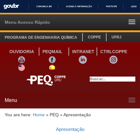
COMUNICA BR
ACESSO À INFORMAÇÃO
PARTICIPE
LEGISL
IR
PARA
Menu Acesso Rápido
Tog
O
navi
CONTEÚDO
COPPE
UFRJ
PROGRAMA DE ENGENHARIA QUÍMICA
OUVIDORIA
PEQMAIL
INTRANET
CTRLCOPPE
YOUTUBE
FACEBOOK
LINKEDIN
INSTAGRAM
SITE INGLÊS
LINK SITE ESPANHOL
Menu
Tog
navi
You are here:
Home
»
PEQ
»
Apresentação
Apresentação